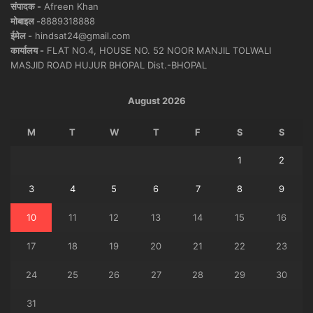
संपादक -
Afreen Khan
मोबाइल -
8889318888
ईमेल -
hindsat24@gmail.com
कार्यालय -
FLAT NO.4, HOUSE NO. 52 NOOR MANJIL TOLWALI
MASJID ROAD HUJUR BHOPAL Dist.-BHOPAL
August 2026
M
T
W
T
F
S
S
1
2
3
4
5
6
7
8
9
10
11
12
13
14
15
16
17
18
19
20
21
22
23
24
25
26
27
28
29
30
31