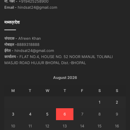
मो. नंबर -
+919425258900
Email -
hindsat24@gmail.com
मध्यप्रदेश
संपादक -
Afreen Khan
मोबाइल -
8889318888
ईमेल -
hindsat24@gmail.com
कार्यालय -
FLAT NO.4, HOUSE NO. 52 NOOR MANJIL TOLWALI
MASJID ROAD HUJUR BHOPAL Dist.-BHOPAL
August 2026
M
T
W
T
F
S
S
1
2
3
4
5
6
7
8
9
10
11
12
13
14
15
16