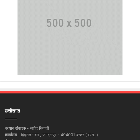
छत्तीसगढ़
प्रधान संपादक -
जावेद नियाज़ी
कार्यालय -
हिंदसत भवन , जगदलपुर - 494001 बस्तर ( छ.ग. )