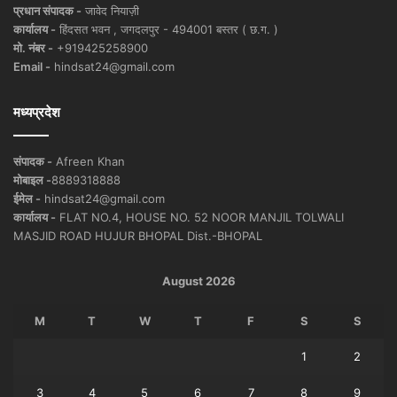
प्रधान संपादक -
जावेद नियाज़ी
कार्यालय -
हिंदसत भवन , जगदलपुर - 494001 बस्तर ( छ.ग. )
मो. नंबर -
+919425258900
Email -
hindsat24@gmail.com
मध्यप्रदेश
संपादक -
Afreen Khan
मोबाइल -
8889318888
ईमेल -
hindsat24@gmail.com
कार्यालय -
FLAT NO.4, HOUSE NO. 52 NOOR MANJIL TOLWALI
MASJID ROAD HUJUR BHOPAL Dist.-BHOPAL
August 2026
M
T
W
T
F
S
S
1
2
3
4
5
6
7
8
9