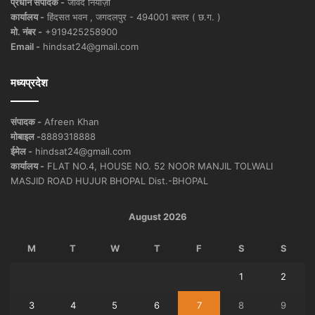
प्रधान संपादक -
जावेद नियाज़ी
कार्यालय -
हिंदसत भवन , जगदलपुर - 494001 बस्तर ( छ.ग. )
मो. नंबर -
+919425258900
Email -
hindsat24@gmail.com
मध्यप्रदेश
संपादक -
Afreen Khan
मोबाइल -
8889318888
ईमेल -
hindsat24@gmail.com
कार्यालय -
FLAT NO.4, HOUSE NO. 52 NOOR MANJIL TOLWALI
MASJID ROAD HUJUR BHOPAL Dist.-BHOPAL
August 2026
M
T
W
T
F
S
S
1
2
3
4
5
6
7
8
9