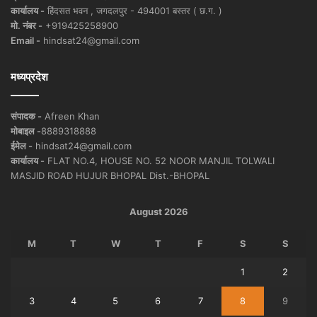
कार्यालय -
हिंदसत भवन , जगदलपुर - 494001 बस्तर ( छ.ग. )
मो. नंबर -
+919425258900
Email -
hindsat24@gmail.com
मध्यप्रदेश
संपादक -
Afreen Khan
मोबाइल -
8889318888
ईमेल -
hindsat24@gmail.com
कार्यालय -
FLAT NO.4, HOUSE NO. 52 NOOR MANJIL TOLWALI
MASJID ROAD HUJUR BHOPAL Dist.-BHOPAL
August 2026
M
T
W
T
F
S
S
1
2
3
4
5
6
7
8
9