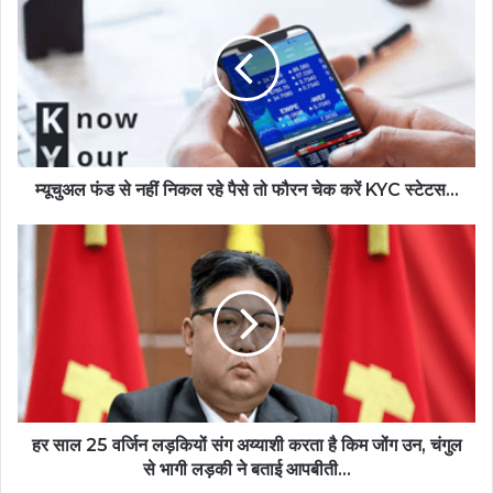
म्यूचुअल फंड से नहीं निकल रहे पैसे तो फौरन चेक करें KYC स्टेटस...
हर साल 25 वर्जिन लड़कियों संग अय्याशी करता है किम जोंग उन, चंगुल
से भागी लड़की ने बताई आपबीती...