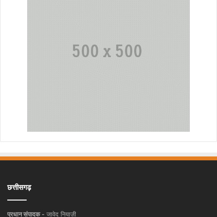
छत्तीसगढ़
प्रधान संपादक -
जावेद नियाज़ी