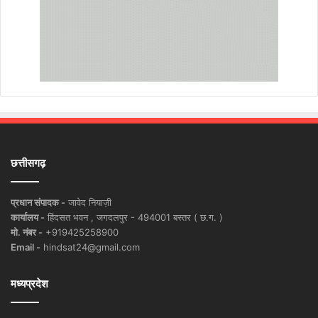
छत्तीसगढ़
प्रधान संपादक -
जावेद नियाज़ी
कार्यालय -
हिंदसत भवन , जगदलपुर - 494001 बस्तर ( छ.ग. )
मो. नंबर -
+919425258900
Email -
hindsat24@gmail.com
मध्यप्रदेश