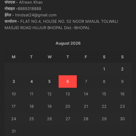
संपादक -
Afreen Khan
मोबाइल -
8889318888
ईमेल -
hindsat24@gmail.com
कार्यालय -
FLAT NO.4, HOUSE NO. 52 NOOR MANJIL TOLWALI
MASJID ROAD HUJUR BHOPAL Dist.-BHOPAL
August 2026
M
T
W
T
F
S
S
1
2
3
4
5
6
7
8
9
10
11
12
13
14
15
16
17
18
19
20
21
22
23
24
25
26
27
28
29
30
31