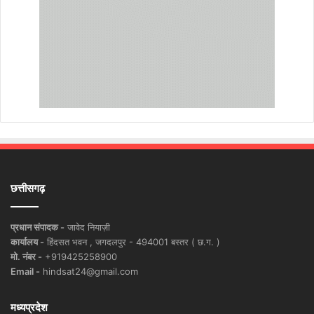
छत्तीसगढ़
प्रधान संपादक -
जावेद नियाज़ी
कार्यालय -
हिंदसत भवन , जगदलपुर - 494001 बस्तर ( छ.ग. )
मो. नंबर -
+919425258900
Email -
hindsat24@gmail.com
मध्यप्रदेश