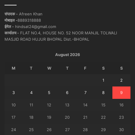
संपादक -
Afreen Khan
मोबाइल -
8889318888
ईमेल -
hindsat24@gmail.com
कार्यालय -
FLAT NO.4, HOUSE NO. 52 NOOR MANJIL TOLWALI
MASJID ROAD HUJUR BHOPAL Dist.-BHOPAL
August 2026
M
T
W
T
F
S
S
1
2
3
4
5
6
7
8
9
10
11
12
13
14
15
16
17
18
19
20
21
22
23
24
25
26
27
28
29
30