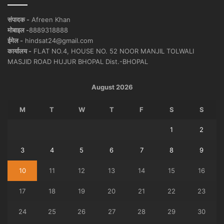
संपादक -
Afreen Khan
मोबाइल -
8889318888
ईमेल -
hindsat24@gmail.com
कार्यालय -
FLAT NO.4, HOUSE NO. 52 NOOR MANJIL TOLWALI
MASJID ROAD HUJUR BHOPAL Dist.-BHOPAL
August 2026
M
T
W
T
F
S
S
1
2
3
4
5
6
7
8
9
10
11
12
13
14
15
16
17
18
19
20
21
22
23
24
25
26
27
28
29
30