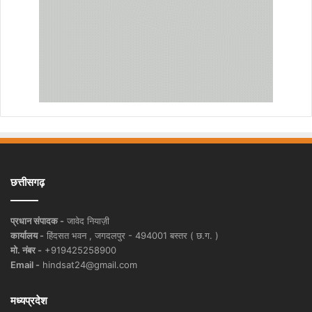
छत्तीसगढ़
प्रधान संपादक -
जावेद नियाज़ी
कार्यालय -
हिंदसत भवन , जगदलपुर - 494001 बस्तर ( छ.ग. )
मो. नंबर -
+919425258900
Email -
hindsat24@gmail.com
मध्यप्रदेश