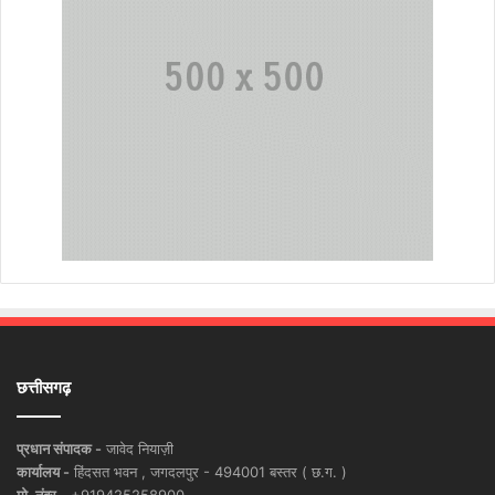
छत्तीसगढ़
प्रधान संपादक -
जावेद नियाज़ी
कार्यालय -
हिंदसत भवन , जगदलपुर - 494001 बस्तर ( छ.ग. )
मो. नंबर -
+919425258900