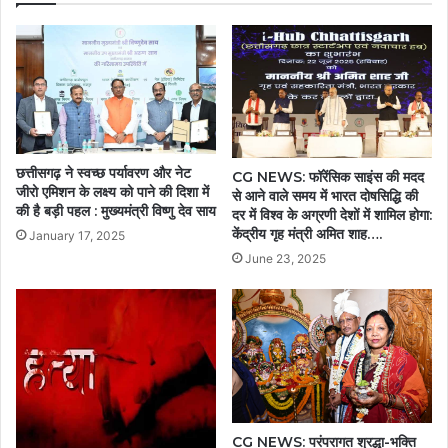
छत्तीसगढ़ ने स्वच्छ पर्यावरण और नेट
CG NEWS: फॉरेंसिक साइंस की मदद
जीरो एमिशन के लक्ष्य को पाने की दिशा में
से आने वाले समय में भारत दोषसिद्धि की
की है बड़ी पहल : मुख्यमंत्री विष्णु देव साय
दर में विश्व के अग्रणी देशों में शामिल होगा:
केंद्रीय गृह मंत्री अमित शाह….
January 17, 2025
June 23, 2025
CG NEWS: परंपरागत श्रद्धा-भक्ति