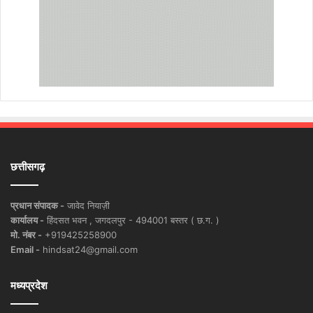
छत्तीसगढ़
प्रधान संपादक -
जावेद नियाज़ी
कार्यालय -
हिंदसत भवन , जगदलपुर - 494001 बस्तर ( छ.ग. )
मो. नंबर -
+919425258900
Email -
hindsat24@gmail.com
मध्यप्रदेश