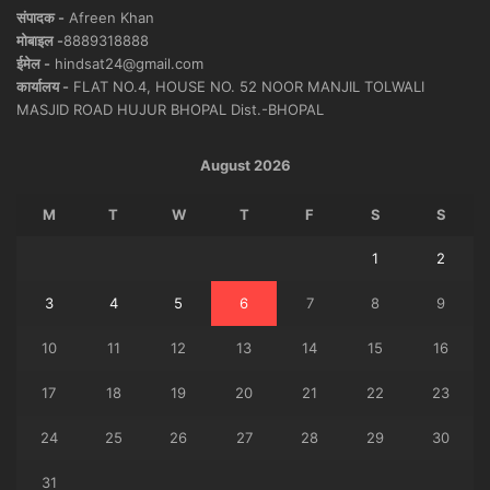
संपादक -
Afreen Khan
मोबाइल -
8889318888
ईमेल -
hindsat24@gmail.com
कार्यालय -
FLAT NO.4, HOUSE NO. 52 NOOR MANJIL TOLWALI
MASJID ROAD HUJUR BHOPAL Dist.-BHOPAL
August 2026
M
T
W
T
F
S
S
1
2
3
4
5
6
7
8
9
10
11
12
13
14
15
16
17
18
19
20
21
22
23
24
25
26
27
28
29
30
31