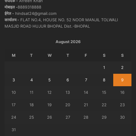
संपादक -
Afreen Khan
मोबाइल -
8889318888
ईमेल -
hindsat24@gmail.com
कार्यालय -
FLAT NO.4, HOUSE NO. 52 NOOR MANJIL TOLWALI
MASJID ROAD HUJUR BHOPAL Dist.-BHOPAL
August 2026
M
T
W
T
F
S
S
1
2
3
4
5
6
7
8
9
10
11
12
13
14
15
16
17
18
19
20
21
22
23
24
25
26
27
28
29
30
31