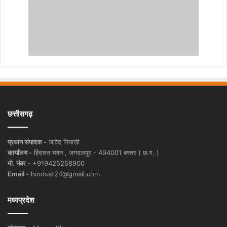
छत्तीसगढ़
प्रधान संपादक -
जावेद नियाज़ी
कार्यालय -
हिंदसत भवन , जगदलपुर - 494001 बस्तर ( छ.ग. )
मो. नंबर -
+919425258900
Email -
hindsat24@gmail.com
मध्यप्रदेश