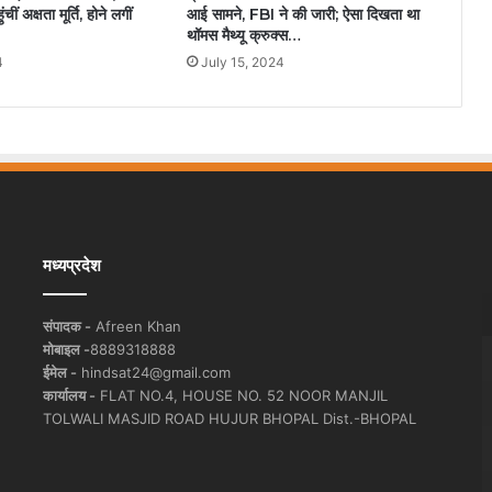
ीं अक्षता मूर्ति, होने लगीं
आई सामने, FBI ने की जारी; ऐसा दिखता था
थॉमस मैथ्यू क्रुक्स…
4
July 15, 2024
मध्यप्रदेश
संपादक -
Afreen Khan
मोबाइल -
8889318888
ईमेल -
hindsat24@gmail.com
कार्यालय -
FLAT NO.4, HOUSE NO. 52 NOOR MANJIL
TOLWALI MASJID ROAD HUJUR BHOPAL Dist.-BHOPAL