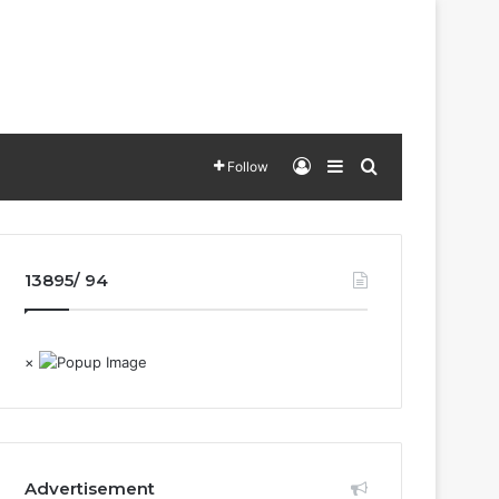
Log In
Sidebar
Search for
Follow
13895/ 94
×
Advertisement