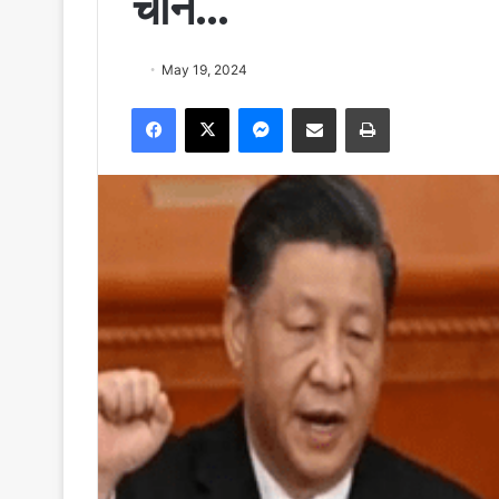
चीन…
May 19, 2024
Facebook
X
Messenger
Share via Email
Print