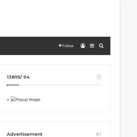
Log In
Sidebar
Search for
Follow
13895/ 94
×
Advertisement