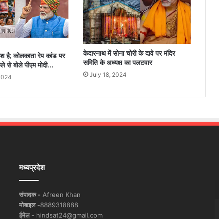
केदारनाथ में सोना चोरी के दावे पर मंदिर
ोश है; कोलकाता रेप कांड पर
समिति के अध्यक्ष का पलटवार
िले से बोले पीएम मोदी…
July 18, 2024
2024
मध्यप्रदेश
संपादक -
Afreen Khan
मोबाइल -
8889318888
ईमेल -
hindsat24@gmail.com