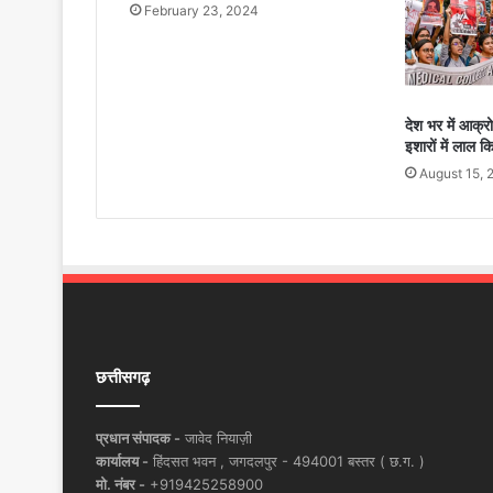
February 23, 2024
देश भर में आक्र
इशारों में लाल क
August 15, 
छत्तीसगढ़
प्रधान संपादक -
जावेद नियाज़ी
कार्यालय -
हिंदसत भवन , जगदलपुर - 494001 बस्तर ( छ.ग. )
मो. नंबर -
+919425258900