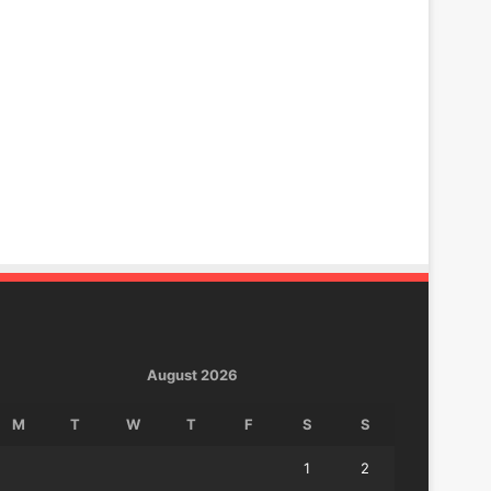
August 2026
M
T
W
T
F
S
S
1
2