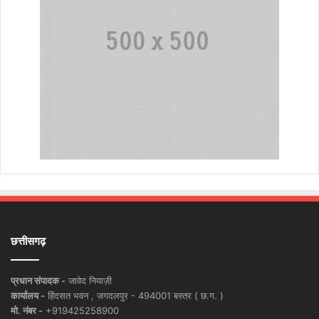
छत्तीसगढ़
प्रधान संपादक -
जावेद नियाज़ी
कार्यालय -
हिंदसत भवन , जगदलपुर - 494001 बस्तर ( छ.ग. )
मो. नंबर -
+919425258900