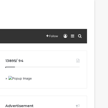
Log In
Sidebar
Search for
Follow
13895/ 94
×
Advertisement