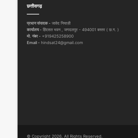
छत्तीसगढ़
प्रधान संपादक -
जावेद नियाज़ी
कार्यालय -
हिंदसत भवन , जगदलपुर - 494001 बस्तर ( छ.ग. )
मो. नंबर -
+919425258900
Email -
hindsat24@gmail.com
© Copyright 2026, All Rights Reserved.