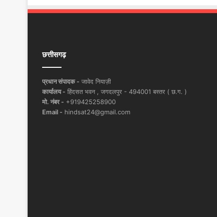
छत्तीसगढ़
प्रधान संपादक -
जावेद नियाज़ी
कार्यालय -
हिंदसत भवन , जगदलपुर - 494001 बस्तर ( छ.ग. )
मो. नंबर -
+919425258900
Email -
hindsat24@gmail.com