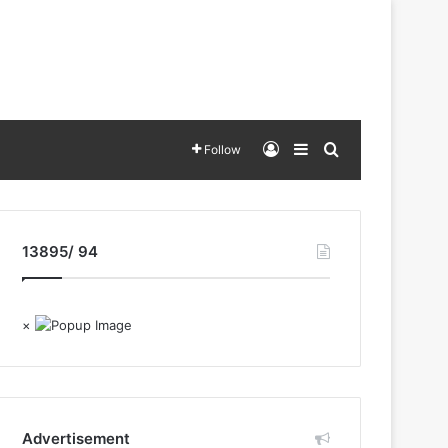
Log In
Sidebar
Search for
Follow
13895/ 94
×
Advertisement