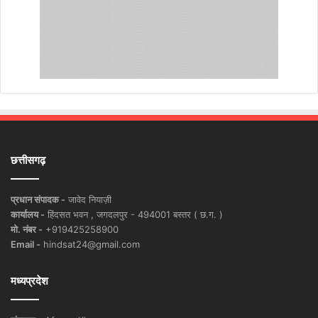
छत्तीसगढ़
प्रधान संपादक -
जावेद नियाज़ी
कार्यालय -
हिंदसत भवन , जगदलपुर - 494001 बस्तर ( छ.ग. )
मो. नंबर -
+919425258900
Email -
hindsat24@gmail.com
मध्यप्रदेश