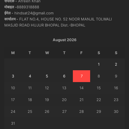
संपादक -
Afreen Khan
मोबाइल -
8889318888
ईमेल -
hindsat24@gmail.com
कार्यालय -
FLAT NO.4, HOUSE NO. 52 NOOR MANJIL TOLWALI
MASJID ROAD HUJUR BHOPAL Dist.-BHOPAL
August 2026
M
T
W
T
F
S
S
1
2
3
4
5
6
7
8
9
10
11
12
13
14
15
16
17
18
19
20
21
22
23
24
25
26
27
28
29
30
31