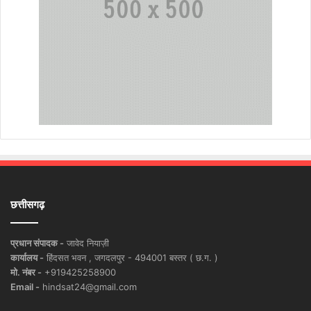
छत्तीसगढ़
प्रधान संपादक -
जावेद नियाज़ी
कार्यालय -
हिंदसत भवन , जगदलपुर - 494001 बस्तर ( छ.ग. )
मो. नंबर -
+919425258900
Email -
hindsat24@gmail.com