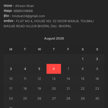
संपादक -
Afreen Khan
मोबाइल -
8889318888
ईमेल -
hindsat24@gmail.com
कार्यालय -
FLAT NO.4, HOUSE NO. 52 NOOR MANJIL TOLWALI
MASJID ROAD HUJUR BHOPAL Dist.-BHOPAL
August 2026
M
T
W
T
F
S
S
1
2
3
4
5
6
7
8
9
10
11
12
13
14
15
16
17
18
19
20
21
22
23
24
25
26
27
28
29
30