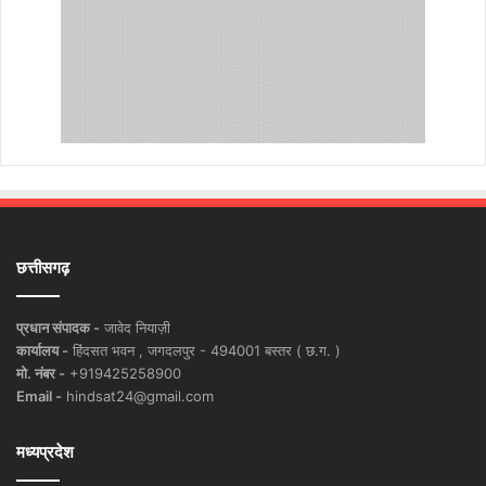
छत्तीसगढ़
प्रधान संपादक -
जावेद नियाज़ी
कार्यालय -
हिंदसत भवन , जगदलपुर - 494001 बस्तर ( छ.ग. )
मो. नंबर -
+919425258900
Email -
hindsat24@gmail.com
मध्यप्रदेश