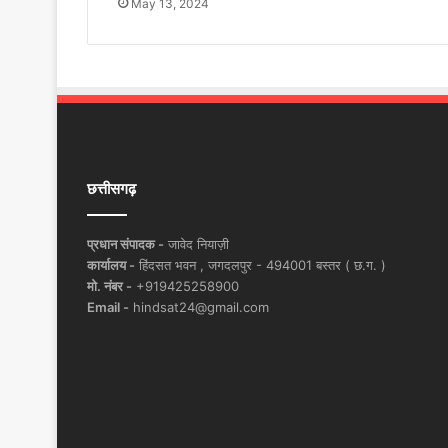
May 13, 2024
छत्तीसगढ़
प्रधान संपादक -
जावेद नियाज़ी
कार्यालय -
हिंदसत भवन , जगदलपुर - 494001 बस्तर ( छ.ग. )
मो. नंबर -
+919425258900
Email -
hindsat24@gmail.com