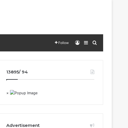
Log In
Sidebar
Search for
Follow
13895/ 94
×
Advertisement