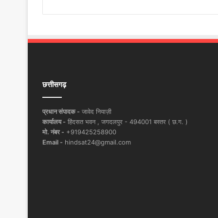
छत्तीसगढ़
प्रधान संपादक -
जावेद नियाज़ी
कार्यालय -
हिंदसत भवन , जगदलपुर - 494001 बस्तर ( छ.ग. )
मो. नंबर -
+919425258900
Email -
hindsat24@gmail.com