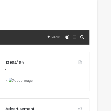
Log In
Sidebar
Search for
Follow
13895/ 94
×
Advertisement