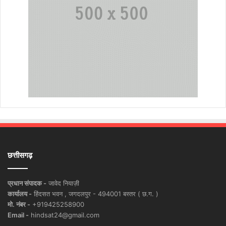
छत्तीसगढ़
प्रधान संपादक -
जावेद नियाज़ी
कार्यालय -
हिंदसत भवन , जगदलपुर - 494001 बस्तर ( छ.ग. )
मो. नंबर -
+919425258900
Email -
hindsat24@gmail.com