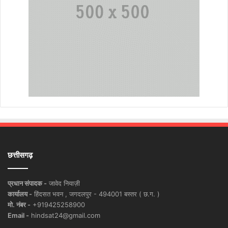
छत्तीसगढ़
प्रधान संपादक -
जावेद नियाज़ी
कार्यालय -
हिंदसत भवन , जगदलपुर - 494001 बस्तर ( छ.ग. )
मो. नंबर -
+919425258900
Email -
hindsat24@gmail.com