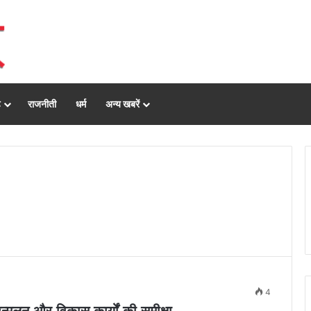
ढ़
राजनीती
धर्म
अन्य खबरें
4