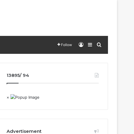
Log In
Sidebar
Search for
Follow
13895/ 94
×
Advertisement