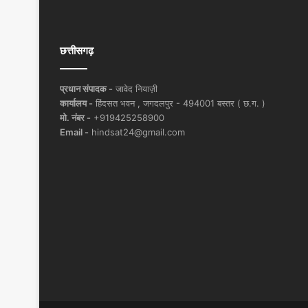
छत्तीसगढ़
प्रधान संपादक -
जावेद नियाज़ी
कार्यालय -
हिंदसत भवन , जगदलपुर - 494001 बस्तर ( छ.ग. )
मो. नंबर -
+919425258900
Email -
hindsat24@gmail.com