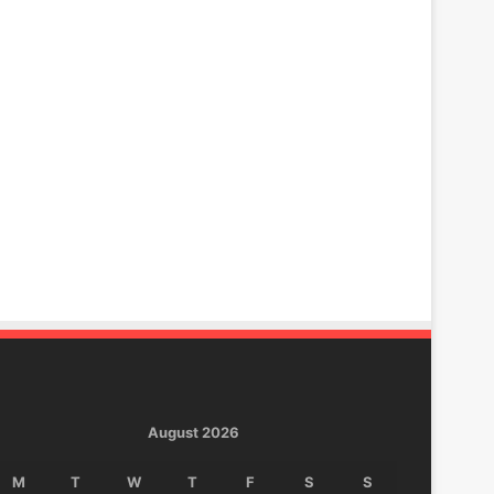
August 2026
M
T
W
T
F
S
S