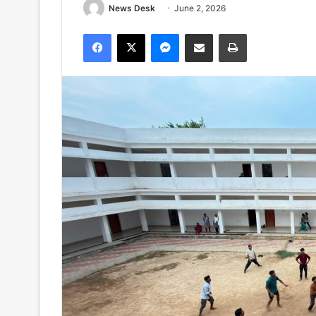
News Desk
June 2, 2026
Facebook
X
Messenger
Share via Email
Print