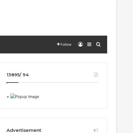
Log In
Sidebar
Search for
Follow
13895/ 94
×
Advertisement