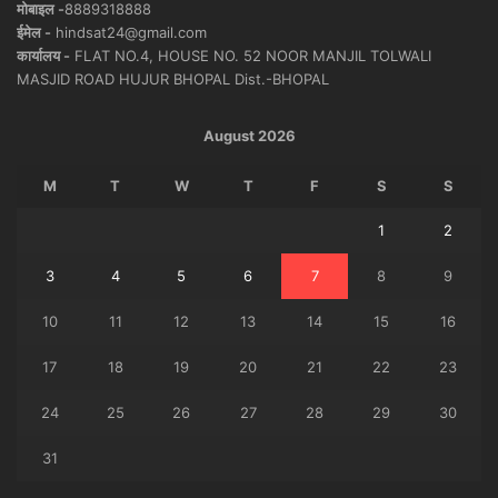
मोबाइल -
8889318888
ईमेल -
hindsat24@gmail.com
कार्यालय -
FLAT NO.4, HOUSE NO. 52 NOOR MANJIL TOLWALI
MASJID ROAD HUJUR BHOPAL Dist.-BHOPAL
August 2026
M
T
W
T
F
S
S
1
2
3
4
5
6
7
8
9
10
11
12
13
14
15
16
17
18
19
20
21
22
23
24
25
26
27
28
29
30
31