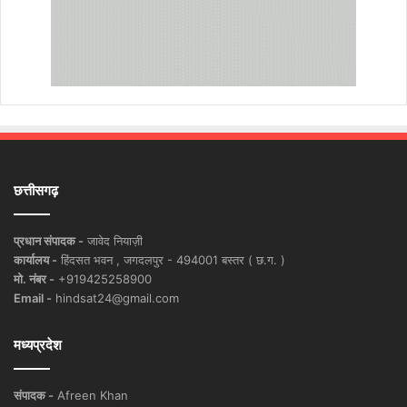
छत्तीसगढ़
प्रधान संपादक -
जावेद नियाज़ी
कार्यालय -
हिंदसत भवन , जगदलपुर - 494001 बस्तर ( छ.ग. )
मो. नंबर -
+919425258900
Email -
hindsat24@gmail.com
मध्यप्रदेश
संपादक -
Afreen Khan