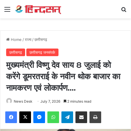
Menu
Se
Home
/
राज्य
/
छत्तीसगढ़
छत्तीसगढ़
छत्तीसगढ़ जनसंपर्क
मुख्यमंत्री विष्णु देव साय 8 जुलाई को
करेंगे डूमरतराई के नवीन थोक बाजार का
नामकरण एवं लोकार्पण….
News Desk
July 7, 2026
2 minutes read
Facebook
X
Messenger
WhatsApp
Telegram
Share via Email
Print