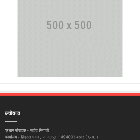
छत्तीसगढ़
प्रधान संपादक -
जावेद नियाज़ी
कार्यालय -
हिंदसत भवन , जगदलपुर - 494001 बस्तर ( छ.ग. )