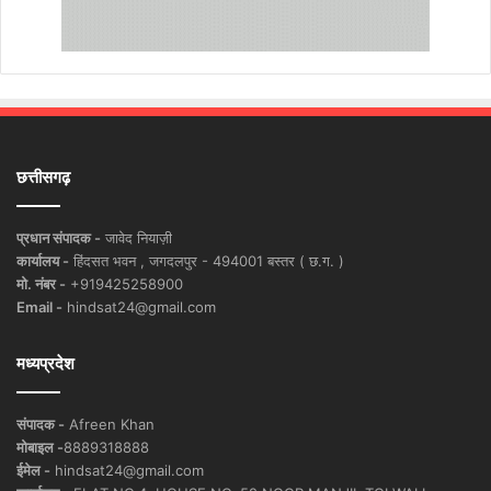
छत्तीसगढ़
प्रधान संपादक -
जावेद नियाज़ी
कार्यालय -
हिंदसत भवन , जगदलपुर - 494001 बस्तर ( छ.ग. )
मो. नंबर -
+919425258900
Email -
hindsat24@gmail.com
मध्यप्रदेश
संपादक -
Afreen Khan
मोबाइल -
8889318888
ईमेल -
hindsat24@gmail.com