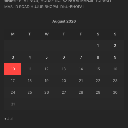
कार्यालय -
FLAT NO.4, HOUSE NO. 52 NOOR MANJIL TOLWALI
MASJID ROAD HUJUR BHOPAL Dist.-BHOPAL
August 2026
M
T
W
T
F
S
S
1
2
3
4
5
6
7
8
9
10
11
12
13
14
15
16
17
18
19
20
21
22
23
24
25
26
27
28
29
30
31
« Jul