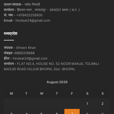
प्रधान संपादक -
जावेद नियाज़ी
कार्यालय -
हिंदसत भवन , जगदलपुर - 494001 बस्तर ( छ.ग. )
मो. नंबर -
+919425258900
Email -
hindsat24@gmail.com
मध्यप्रदेश
संपादक -
Afreen Khan
मोबाइल -
8889318888
ईमेल -
hindsat24@gmail.com
कार्यालय -
FLAT NO.4, HOUSE NO. 52 NOOR MANJIL TOLWALI
MASJID ROAD HUJUR BHOPAL Dist.-BHOPAL
August 2026
M
T
W
T
F
S
S
1
2
3
4
5
6
7
8
9