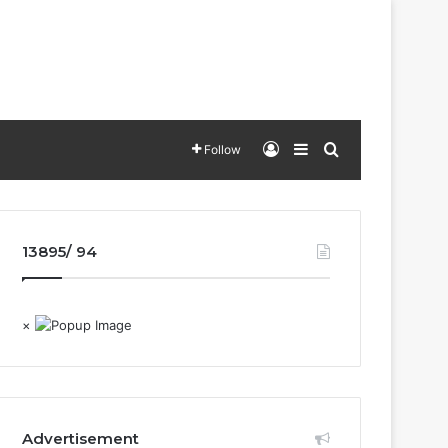
Log In
Sidebar
Search for
Follow
13895/ 94
×
Advertisement