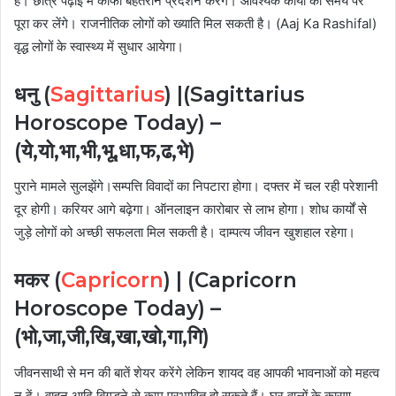
हैं। छात्र पढ़ाई में काफी बेहतरीन प्रदर्शन करेंगे। आवश्यक कार्यों को समय पर
पूरा कर लेंगे। राजनीतिक लोगों को ख्याति मिल सकती है। (Aaj Ka Rashifal)
वृद्ध लोगों के स्वास्थ्य में सुधार आयेगा।
धनु (
Sagittarius
) |
(Sagittarius
Horoscope Today) –
(ये,यो,भा,भी,भू,धा,फ,ढ,भे)
पुराने मामले सुलझेंगे।सम्पत्ति विवादों का निपटारा होगा। दफ्तर में चल रही परेशानी
दूर होगी। करियर आगे बढ़ेगा। ऑनलाइन कारोबार से लाभ होगा। शोध कार्यों से
जुड़े लोगों को अच्छी सफलता मिल सकती है। दाम्पत्य जीवन खुशहाल रहेगा।
मकर (
Capricorn
) |
(Capricorn
Horoscope Today) –
(भो,जा,जी,खि,खा,खो,गा,गि)
जीवनसाथी से मन की बातें शेयर करेंगे लेकिन शायद वह आपकी भावनाओं को महत्व
न दें। वाहन आदि बिगड़ने से काम प्रभावित हो सकते हैं। घर वालों के कारण