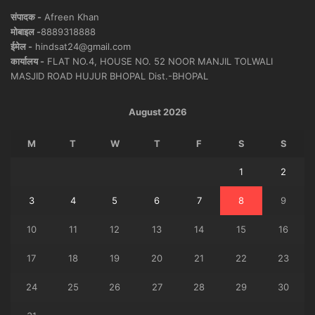
संपादक -
Afreen Khan
मोबाइल -
8889318888
ईमेल -
hindsat24@gmail.com
कार्यालय -
FLAT NO.4, HOUSE NO. 52 NOOR MANJIL TOLWALI
MASJID ROAD HUJUR BHOPAL Dist.-BHOPAL
August 2026
M
T
W
T
F
S
S
1
2
3
4
5
6
7
8
9
10
11
12
13
14
15
16
17
18
19
20
21
22
23
24
25
26
27
28
29
30