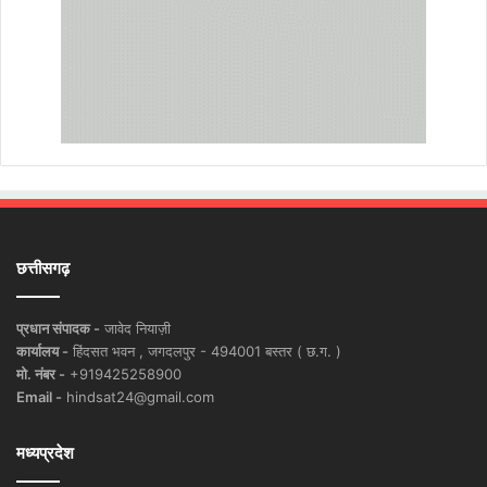
छत्तीसगढ़
प्रधान संपादक -
जावेद नियाज़ी
कार्यालय -
हिंदसत भवन , जगदलपुर - 494001 बस्तर ( छ.ग. )
मो. नंबर -
+919425258900
Email -
hindsat24@gmail.com
मध्यप्रदेश