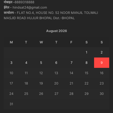
मोबाइल -
8889318888
ईमेल -
hindsat24@gmail.com
कार्यालय -
FLAT NO.4, HOUSE NO. 52 NOOR MANJIL TOLWALI
MASJID ROAD HUJUR BHOPAL Dist.-BHOPAL
August 2026
M
T
W
T
F
S
S
1
2
3
4
5
6
7
8
9
10
11
12
13
14
15
16
17
18
19
20
21
22
23
24
25
26
27
28
29
30
31