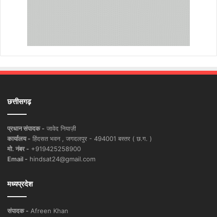
छत्तीसगढ़
प्रधान संपादक -
जावेद नियाज़ी
कार्यालय -
हिंदसत भवन , जगदलपुर - 494001 बस्तर ( छ.ग. )
मो. नंबर -
+919425258900
Email -
hindsat24@gmail.com
मध्यप्रदेश
संपादक -
Afreen Khan