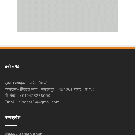
छत्तीसगढ़
प्रधान संपादक -
जावेद नियाज़ी
कार्यालय -
हिंदसत भवन , जगदलपुर - 494001 बस्तर ( छ.ग. )
मो. नंबर -
+919425258900
Email -
hindsat24@gmail.com
मध्यप्रदेश
संपादक -
Afreen Khan