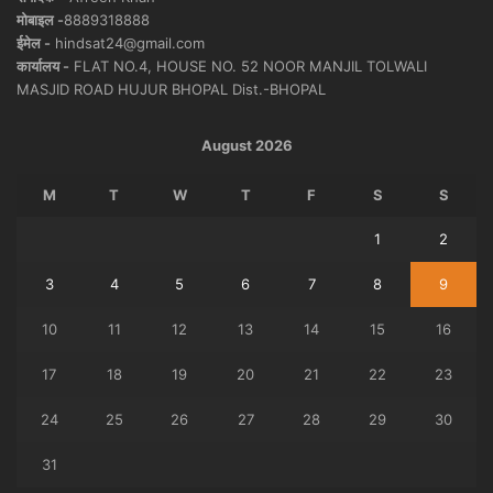
मोबाइल -
8889318888
ईमेल -
hindsat24@gmail.com
कार्यालय -
FLAT NO.4, HOUSE NO. 52 NOOR MANJIL TOLWALI
MASJID ROAD HUJUR BHOPAL Dist.-BHOPAL
August 2026
M
T
W
T
F
S
S
1
2
3
4
5
6
7
8
9
10
11
12
13
14
15
16
17
18
19
20
21
22
23
24
25
26
27
28
29
30
31