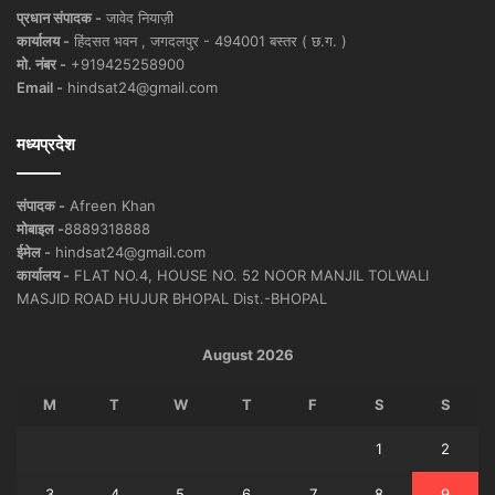
प्रधान संपादक -
जावेद नियाज़ी
कार्यालय -
हिंदसत भवन , जगदलपुर - 494001 बस्तर ( छ.ग. )
मो. नंबर -
+919425258900
Email -
hindsat24@gmail.com
मध्यप्रदेश
संपादक -
Afreen Khan
मोबाइल -
8889318888
ईमेल -
hindsat24@gmail.com
कार्यालय -
FLAT NO.4, HOUSE NO. 52 NOOR MANJIL TOLWALI
MASJID ROAD HUJUR BHOPAL Dist.-BHOPAL
August 2026
M
T
W
T
F
S
S
1
2
3
4
5
6
7
8
9