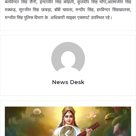
बलविन्दर सिंह सैनी, इन्दरवीर सिंह कोहली, कुलदीप सिह मोंगा,आतमजीत सिंह
मक्कड़, सुरजीत सिह छाबड़ा, बॉबी चावला, मन्दीप सिंह, हरविन्दर सिंहखालसा,
मन्जीत सिंह पुलिस विभाग के अधिकारी साइबर एक्सपर्ट उपस्थित रहे।
News Desk