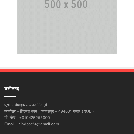
छत्तीसगढ़
प्रधान संपादक -
जावेद नियाज़ी
कार्यालय -
हिंदसत भवन , जगदलपुर - 494001 बस्तर ( छ.ग. )
मो. नंबर -
+919425258900
Email -
hindsat24@gmail.com