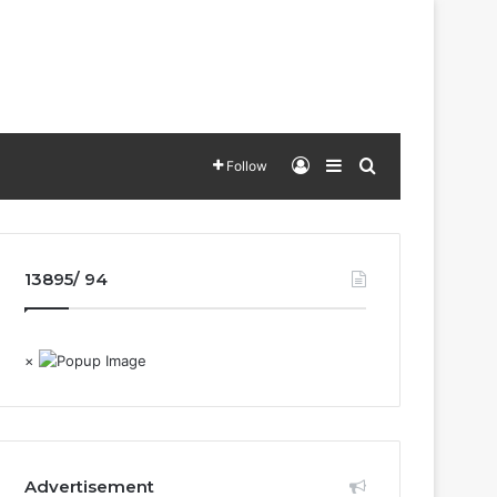
Log In
Sidebar
Search for
Follow
13895/ 94
×
Advertisement