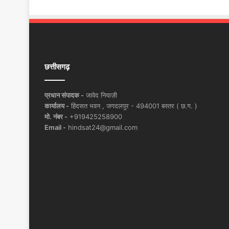
छत्तीसगढ़
प्रधान संपादक -
जावेद नियाज़ी
कार्यालय -
हिंदसत भवन , जगदलपुर - 494001 बस्तर ( छ.ग. )
मो. नंबर -
+919425258900
Email -
hindsat24@gmail.com