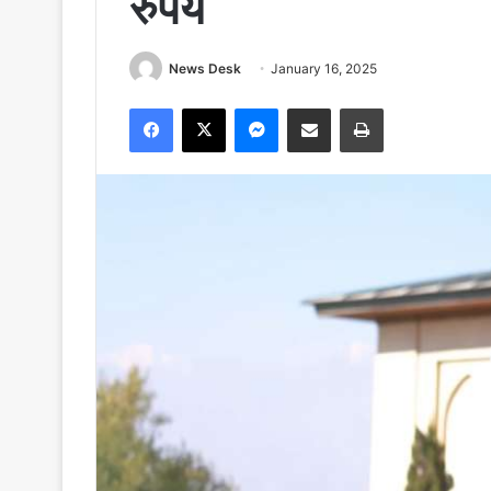
रुपये
News Desk
January 16, 2025
Facebook
X
Messenger
Share via Email
Print