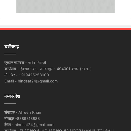
छत्तीसगढ़
प्रधान संपादक -
जावेद नियाज़ी
कार्यालय -
हिंदसत भवन , जगदलपुर - 494001 बस्तर ( छ.ग. )
मो. नंबर -
+919425258900
Email -
hindsat24@gmail.com
मध्यप्रदेश
संपादक -
Afreen Khan
मोबाइल -
8889318888
ईमेल -
hindsat24@gmail.com
कार्यालय -
FLAT NO.4, HOUSE NO. 52 NOOR MANJIL TOLWALI