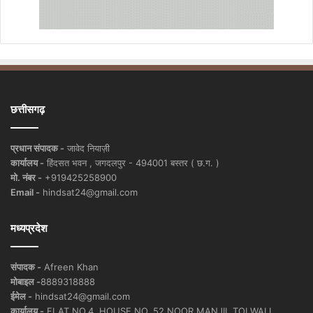
छत्तीसगढ़
प्रधान संपादक -
जावेद नियाज़ी
कार्यालय -
हिंदसत भवन , जगदलपुर - 494001 बस्तर ( छ.ग. )
मो. नंबर -
+919425258900
Email -
hindsat24@gmail.com
मध्यप्रदेश
संपादक -
Afreen Khan
मोबाइल -
8889318888
ईमेल -
hindsat24@gmail.com
कार्यालय -
FLAT NO.4, HOUSE NO. 52 NOOR MANJIL TOLWALI