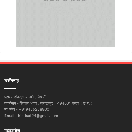
छत्तीसगढ़
प्रधान संपादक -
जावेद नियाज़ी
कार्यालय -
हिंदसत भवन , जगदलपुर - 494001 बस्तर ( छ.ग. )
मो. नंबर -
+919425258900
Email -
hindsat24@gmail.com
मध्यप्रदेश