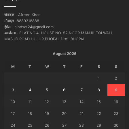
संपादक -
Afreen Khan
मोबाइल -
8889318888
ईमेल -
hindsat24@gmail.com
कार्यालय -
FLAT NO.4, HOUSE NO. 52 NOOR MANJIL TOLWALI
MASJID ROAD HUJUR BHOPAL Dist.-BHOPAL
August 2026
M
T
W
T
F
S
S
1
2
3
4
5
6
7
8
9
10
11
12
13
14
15
16
17
18
19
20
21
22
23
24
25
26
27
28
29
30