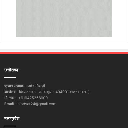
छत्तीसगढ़
प्रधान संपादक -
जावेद नियाज़ी
कार्यालय -
हिंदसत भवन , जगदलपुर - 494001 बस्तर ( छ.ग. )
मो. नंबर -
+919425258900
Email -
hindsat24@gmail.com
मध्यप्रदेश