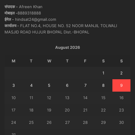
संपादक -
Afreen Khan
मोबाइल -
8889318888
ईमेल -
hindsat24@gmail.com
कार्यालय -
FLAT NO.4, HOUSE NO. 52 NOOR MANJIL TOLWALI
MASJID ROAD HUJUR BHOPAL Dist.-BHOPAL
August 2026
M
T
W
T
F
S
S
1
2
3
4
5
6
7
8
9
10
11
12
13
14
15
16
17
18
19
20
21
22
23
24
25
26
27
28
29
30
31