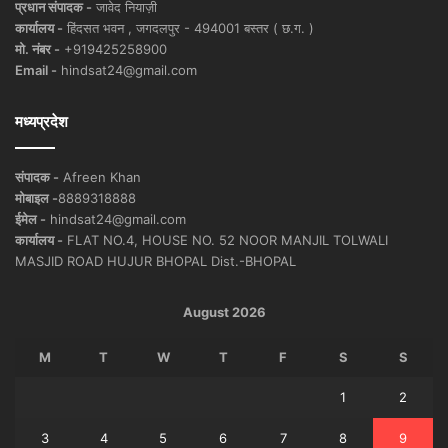
प्रधान संपादक -
जावेद नियाज़ी
कार्यालय -
हिंदसत भवन , जगदलपुर - 494001 बस्तर ( छ.ग. )
मो. नंबर -
+919425258900
Email -
hindsat24@gmail.com
मध्यप्रदेश
संपादक -
Afreen Khan
मोबाइल -
8889318888
ईमेल -
hindsat24@gmail.com
कार्यालय -
FLAT NO.4, HOUSE NO. 52 NOOR MANJIL TOLWALI
MASJID ROAD HUJUR BHOPAL Dist.-BHOPAL
August 2026
M
T
W
T
F
S
S
1
2
3
4
5
6
7
8
9