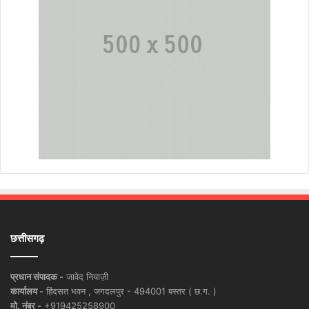
छत्तीसगढ़
प्रधान संपादक -
जावेद नियाज़ी
कार्यालय -
हिंदसत भवन , जगदलपुर - 494001 बस्तर ( छ.ग. )
मो. नंबर -
+919425258900