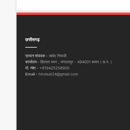
छत्तीसगढ़
प्रधान संपादक -
जावेद नियाज़ी
कार्यालय -
हिंदसत भवन , जगदलपुर - 494001 बस्तर ( छ.ग. )
मो. नंबर -
+919425258900
Email -
hindsat24@gmail.com