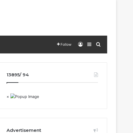
Log In
Sidebar
Search for
Follow
13895/ 94
×
Advertisement