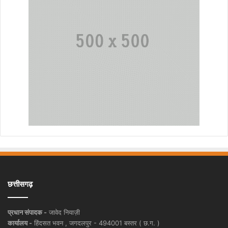
छत्तीसगढ़
प्रधान संपादक -
जावेद नियाज़ी
कार्यालय -
हिंदसत भवन , जगदलपुर - 494001 बस्तर ( छ.ग. )