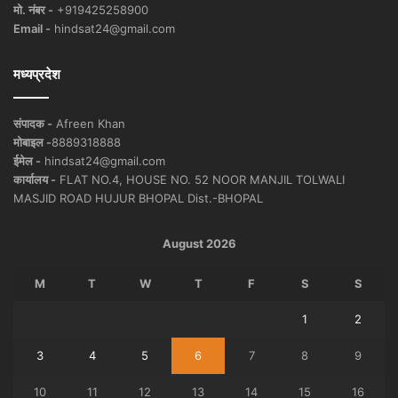
मो. नंबर -
+919425258900
Email -
hindsat24@gmail.com
मध्यप्रदेश
संपादक -
Afreen Khan
मोबाइल -
8889318888
ईमेल -
hindsat24@gmail.com
कार्यालय -
FLAT NO.4, HOUSE NO. 52 NOOR MANJIL TOLWALI
MASJID ROAD HUJUR BHOPAL Dist.-BHOPAL
August 2026
M
T
W
T
F
S
S
1
2
3
4
5
6
7
8
9
10
11
12
13
14
15
16