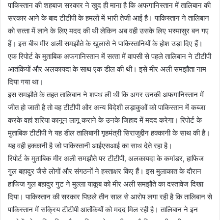
पाकिस्‍तान की शहबाज सरकार ने खुद ही माना है कि अफगानिस्‍तान में तालिबान की
सरकार आने के बाद टीटीपी के हमलों में भारी तेजी आई है। पाकिस्‍तान ने तालिबान
को सत्‍ता में लाने के लिए मदद की थी लेकिन अब वही उसके लिए भस्‍मासुर बन गए
हैं। इस बीच मीर अली समझौते के खुलासे ने पाकिस्‍तानियों के होश उड़ा दिए हैं।
एक रिपोर्ट के मुताबिक अफगानिस्‍तान में सत्‍ता में वापसी से पहले तालिबान ने टीटीपी
आतंकियों और अलकायदा के साथ एक डील की थी। इसे मीर अली समझौता नाम
दिया गया था।
इस समझौते के तहत तालिबान ने शपथ ली थी कि अगर उनकी अफगानिस्‍तान में
जीत हो जाती है तो वह टीटीपी और अन्‍य विदेशी लड़ाकुओं को पाकिस्‍तान में कब्‍जा
करके वहां शरिया कानून लागू कराने के उनके जिहाद में मदद करेगा। रिपोर्ट के
मुताबिक टीटीपी ने यह डील तालिबानी गृहमंत्री सिराजुद्दीन हक्‍कानी के साथ की है।
यह वही हक्‍कानी है जो पाकिस्‍तानी आईएसआई का साथ देते रहा है।
रिपोर्ट के मुताबिक मीर अली समझौते पर टीटीपी, अलकायदा के कमांडर, हाफिज
गुल बहादुर जैसे लोगों और संगठनों ने हस्‍ताक्षर किए हैं। इस मुलाकात के दौरान
हाफिज गुल बहादुर गुट ने मुल्‍ला याकूब को मीर अली समझौते का दस्‍तावेज दिखा
दिया। पाकिस्‍तान की सरकार पिछले तीन साल से आरोप लगा रही है कि तालिबान से
पाकिस्‍तान में सक्रिय टीटीपी आतंकियों को मदद मिल रही है। तालिबान ने इन