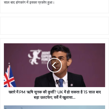
साल बाद हांगकांग में इसका प्रकोप हुआ।
खतरे में PM ऋषि सुनक की कुर्सी? UK में हो सकता है 15 साल बाद
बड़ा उलटफेर; सर्वे में खुलासा...