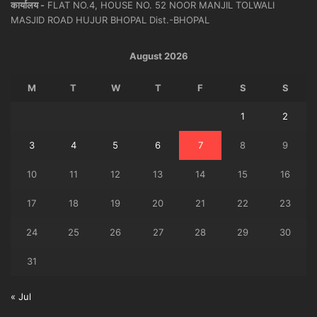
कार्यालय -
FLAT NO.4, HOUSE NO. 52 NOOR MANJIL TOLWALI
MASJID ROAD HUJUR BHOPAL Dist.-BHOPAL
August 2026
M
T
W
T
F
S
S
1
2
3
4
5
6
7
8
9
10
11
12
13
14
15
16
17
18
19
20
21
22
23
24
25
26
27
28
29
30
31
« Jul