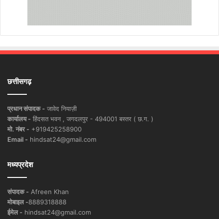
छत्तीसगढ़
प्रधान संपादक -
जावेद नियाज़ी
कार्यालय -
हिंदसत भवन , जगदलपुर - 494001 बस्तर ( छ.ग. )
मो. नंबर -
+919425258900
Email -
hindsat24@gmail.com
मध्यप्रदेश
संपादक -
Afreen Khan
मोबाइल -
8889318888
ईमेल -
hindsat24@gmail.com