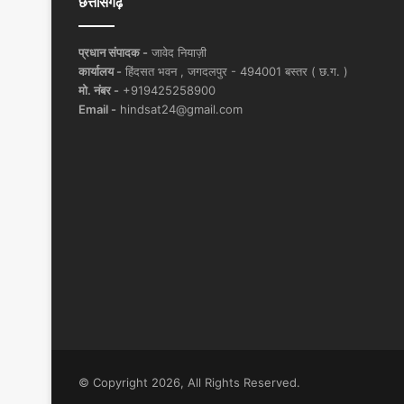
छत्तीसगढ़
प्रधान संपादक -
जावेद नियाज़ी
कार्यालय -
हिंदसत भवन , जगदलपुर - 494001 बस्तर ( छ.ग. )
मो. नंबर -
+919425258900
Email -
hindsat24@gmail.com
© Copyright 2026, All Rights Reserved.