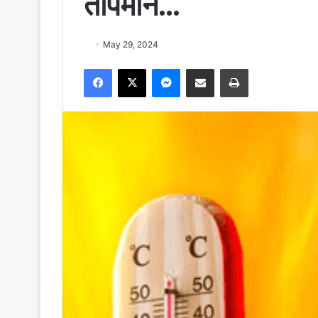
तापमान…
May 29, 2024
Facebook
X
Messenger
Share via Email
Print