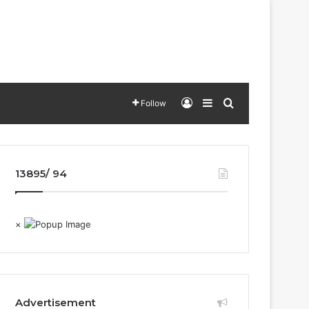
Log In
Sidebar
Search for
Follow
13895/ 94
×
Advertisement