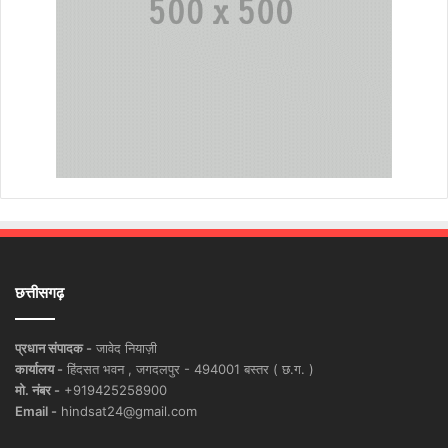
छत्तीसगढ़
प्रधान संपादक -
जावेद नियाज़ी
कार्यालय -
हिंदसत भवन , जगदलपुर - 494001 बस्तर ( छ.ग. )
मो. नंबर -
+919425258900
Email -
hindsat24@gmail.com