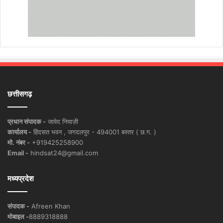
छत्तीसगढ़
प्रधान संपादक -
जावेद नियाज़ी
कार्यालय -
हिंदसत भवन , जगदलपुर - 494001 बस्तर ( छ.ग. )
मो. नंबर -
+919425258900
Email -
hindsat24@gmail.com
मध्यप्रदेश
संपादक -
Afreen Khan
मोबाइल -
8889318888