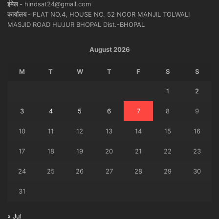
ईमेल -
hindsat24@gmail.com
कार्यालय -
FLAT NO.4, HOUSE NO. 52 NOOR MANJIL TOLWALI
MASJID ROAD HUJUR BHOPAL Dist.-BHOPAL
August 2026
M
T
W
T
F
S
S
1
2
3
4
5
6
7
8
9
10
11
12
13
14
15
16
17
18
19
20
21
22
23
24
25
26
27
28
29
30
31
« Jul