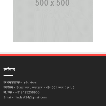
छत्तीसगढ़
प्रधान संपादक -
जावेद नियाज़ी
कार्यालय -
हिंदसत भवन , जगदलपुर - 494001 बस्तर ( छ.ग. )
मो. नंबर -
+919425258900
Email -
hindsat24@gmail.com